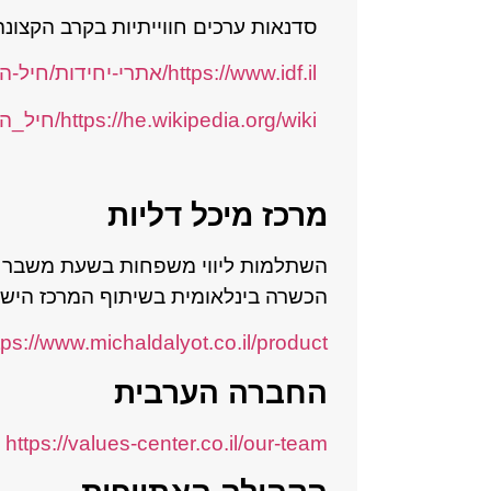
סדנאות ערכים חווייתיות בקרב הקצונה
https://www.idf.il/אתרי-יחידות/חיל-החינוך-והנוער/אודות/
https://he.wikipedia.org/wiki/חיל_החינוך_והנוער
מרכז מיכל דליות
השתלמות ליווי משפחות בשעת משבר / 
הכשרה בינלאומית בשיתוף המרכז הישר
https://www.michaldalyot.co.il/product/השתלמות-ליווי-משפחות-בשעת-מ
החברה הערבית
https://values-center.co.il/our-team