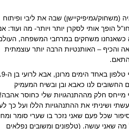
יה.
ה (משחוק/גמיפיקיישן) שבה את ליבי ופיתוח
ל הופך אותי לסקרן יותר ויותר- מה ועוד: אני
 כשאנחנו משחקים במרחבי המשפחה, העולם
אה והכיף – האותנטיות הרבה יותר עוצמתית
התאם.
"הצלת את חיי"… כך קיבלתי טלפון באחד הימים מרונן
 החשובים לנו כאבא ובן ובשיח המעמיק
עי מייחס חלק מההתנהגויות שלי כחוסר אהבה!!
שתי ושיניתי את ההתנהגויות הללו ועל כך לע
יפור שכל פעם שאני נזכר בו שערי סומר ומחז
ה שאני עושה. (טלפונים ומשובים נפלאים