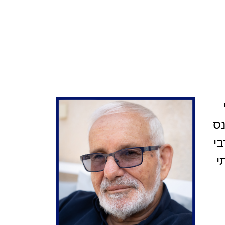
נס
בי
י