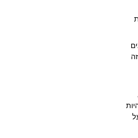
ת
ים
זה
יות
ל