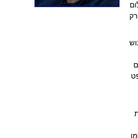
ום
רק
וש
ם
פט
ת
מו