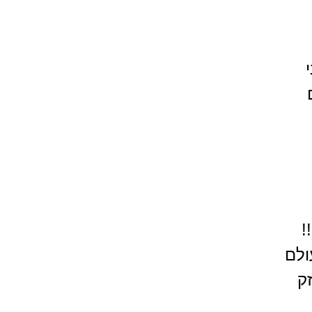
, אבא לרועי בן ה-9.
!
ולם
ק